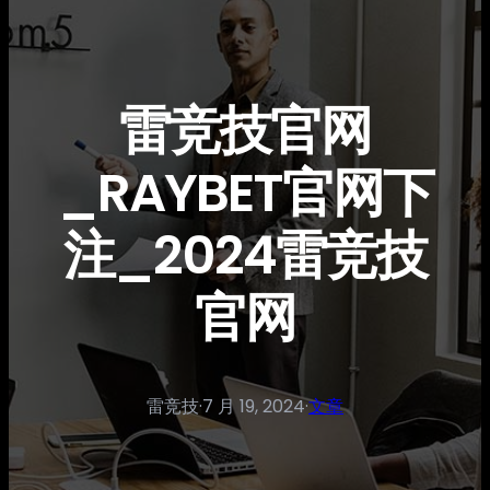
雷竞技官网
_RAYBET官网下
注_2024雷竞技
官网
雷竞技
·
7 月 19, 2024
·
文章