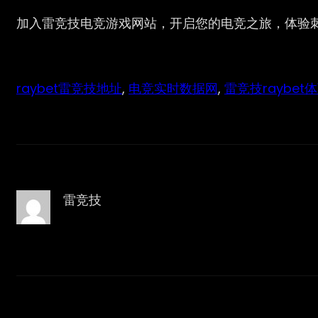
加入雷竞技电竞游戏网站，开启您的电竞之旅，体验
raybet雷竞技地址
, 
电竞实时数据网
, 
雷竞技raybet
雷竞技