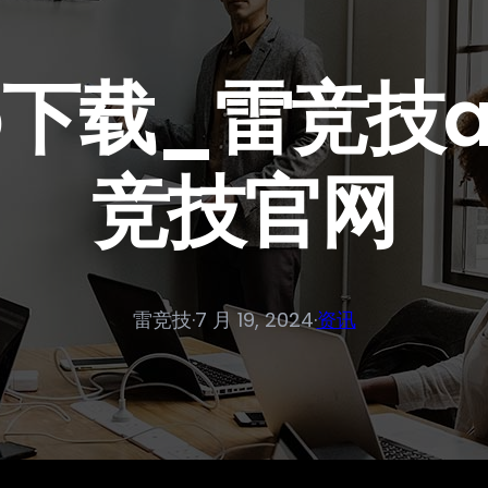
pp下载_雷竞技a
竞技官网
雷竞技
·
7 月 19, 2024
·
资讯