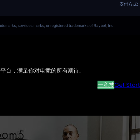
电竞平台，满足你对电竞的所有期待。
一竞技
Get Star