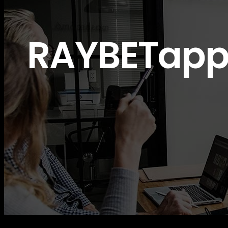
RAYBETa