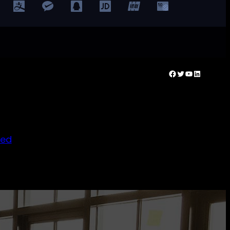
Facebook
Twitter
YouTube
LinkedIn
ted