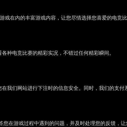
电竞游戏在内的丰富游戏内容，让您尽情选择您喜爱的电竞
看各种电竞比赛的精彩实况，不错过任何精彩瞬间。
您在我们网站进行下注时的信息安全。同时，我们的支付
解答您在游戏过程中遇到的问题，并及时处理您的反馈，让