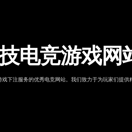
技电竞游戏网
游戏下注服务的优秀电竞网站。我们致力于为玩家们提供