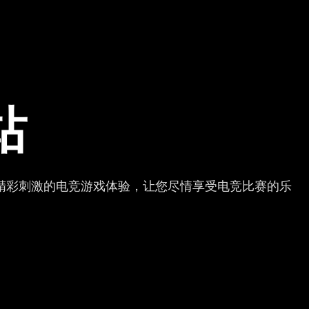
站
精彩刺激的电竞游戏体验，让您尽情享受电竞比赛的乐