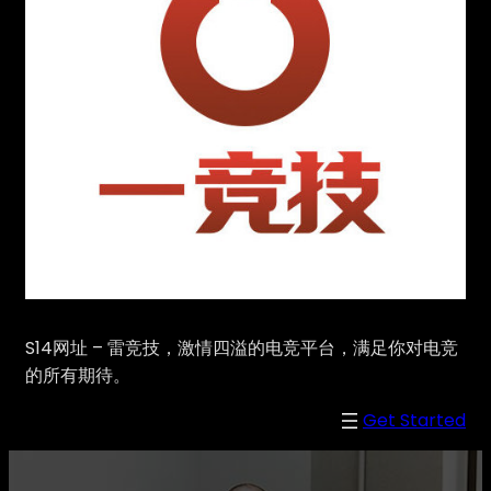
S14网址 – 雷竞技，激情四溢的电竞平台，满足你对电竞
的所有期待。
Get Started