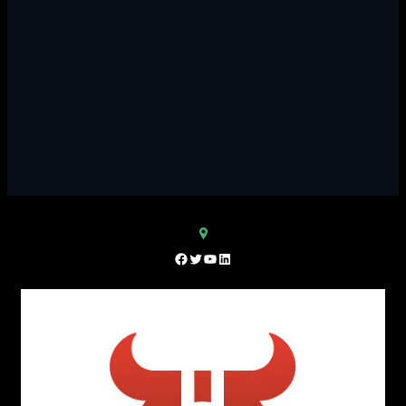
Facebook
Twitter
YouTube
LinkedIn