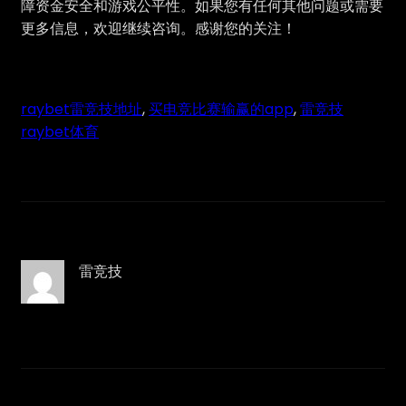
障资金安全和游戏公平性。如果您有任何其他问题或需要
更多信息，欢迎继续咨询。感谢您的关注！
raybet雷竞技地址
, 
买电竞比赛输赢的app
, 
雷竞技
raybet体育
雷竞技