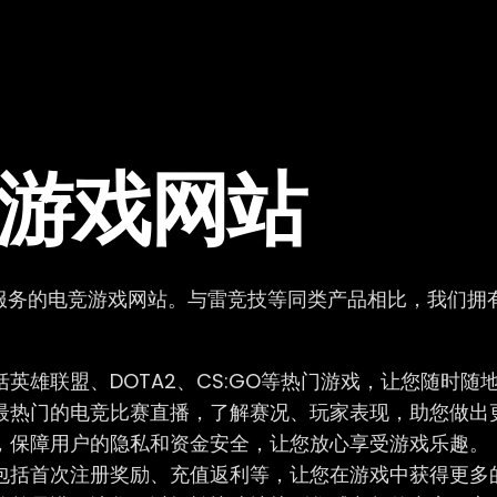
游戏网站
服务的电竞游戏网站。与雷竞技等同类产品相比，我们拥
英雄联盟、DOTA2、CS:GO等热门游戏，让您随时随
最热门的电竞比赛直播，了解赛况、玩家表现，助您做出
，保障用户的隐私和资金安全，让您放心享受游戏乐趣。
包括首次注册奖励、充值返利等，让您在游戏中获得更多