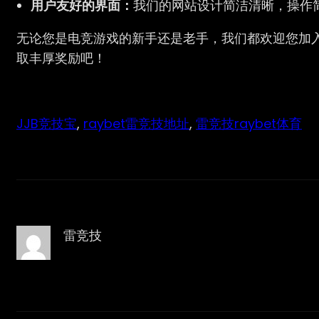
用户友好的界面：
我们的网站设计简洁清晰，操作
无论您是电竞游戏的新手还是老手，我们都欢迎您加
取丰厚奖励吧！
JJB竞技宝
, 
raybet雷竞技地址
, 
雷竞技raybet体育
雷竞技