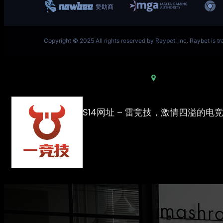
S14网址 – 雷竞技，激情四溢的