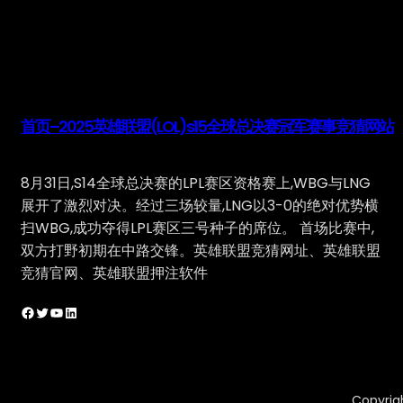
首页–2025英雄联盟(LOL)s15全球总决赛冠军赛事竞猜网站
8月31日,S14全球总决赛的LPL赛区资格赛上,WBG与LNG
展开了激烈对决。经过三场较量,LNG以3-0的绝对优势横
扫WBG,成功夺得LPL赛区三号种子的席位。 首场比赛中,
双方打野初期在中路交锋。英雄联盟竞猜网址、英雄联盟
竞猜官网、英雄联盟押注软件
Facebook
Twitter
YouTube
LinkedIn
Copyrig