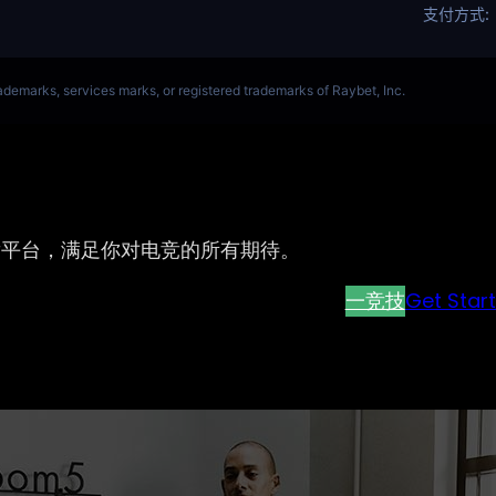
电竞平台，满足你对电竞的所有期待。
一竞技
Get Star