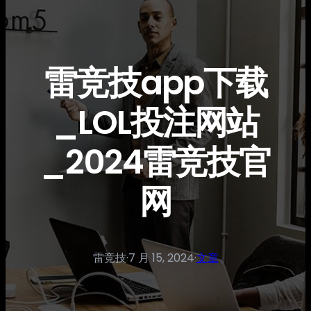
雷竞技app下载
_LOL投注网站
_2024雷竞技官
网
雷竞技
·
7 月 15, 2024
·
文章