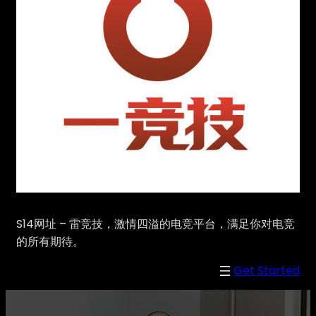
S14网址 – 雷竞技，激情四溢的电竞平台，满足你对电竞
的所有期待。
Get Started