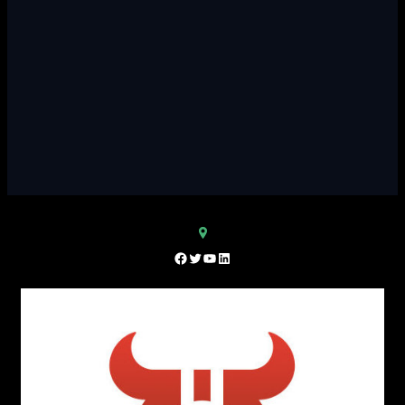
Facebook
Twitter
YouTube
LinkedIn