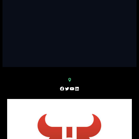
Facebook
Twitter
YouTube
LinkedIn