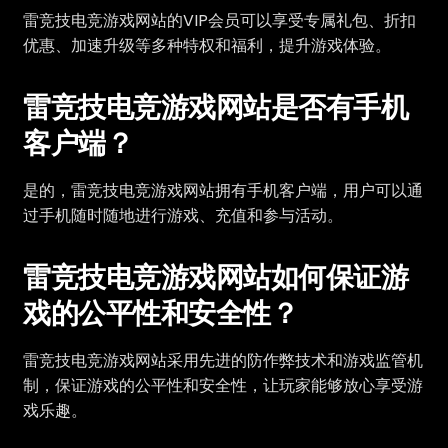
雷竞技电竞游戏网站的VIP会员可以享受专属礼包、折扣
优惠、加速升级等多种特权和福利，提升游戏体验。
雷竞技电竞游戏网站是否有手机
客户端？
是的，雷竞技电竞游戏网站拥有手机客户端，用户可以通
过手机随时随地进行游戏、充值和参与活动。
雷竞技电竞游戏网站如何保证游
戏的公平性和安全性？
雷竞技电竞游戏网站采用先进的防作弊技术和游戏监管机
制，保证游戏的公平性和安全性，让玩家能够放心享受游
戏乐趣。