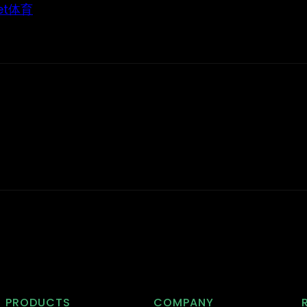
et体育
PRODUCTS
COMPANY