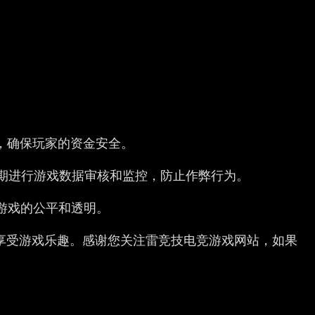
，确保玩家的资金安全。
定期进行游戏数据审核和监控，防止作弊行为。
游戏的公平和透明。
享受游戏乐趣。感谢您关注雷竞技电竞游戏网站，如果