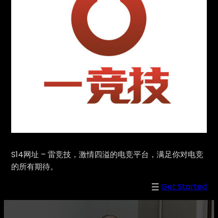
S14网址 – 雷竞技，激情四溢的电竞平台，满足你对电竞
的所有期待。
Get Started