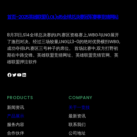
首页–2025英雄联盟(LOL)s15全球总决赛冠军赛事竞猜网站
8月31日,S14全球总决赛的LPL赛区资格赛上,WBG与LNG展开
了激烈对决。经过三场较量,LNG以3-0的绝对优势横扫WBG,
成功夺得LPL赛区三号种子的席位。 首场比赛中,双方打野初
期在中路交锋。英雄联盟竞猜网址、英雄联盟竞猜官网、英
雄联盟押注软件
Facebook
Twitter
YouTube
LinkedIn
PRODUCTS
COMPANY
新闻资讯
关于一竞技
产品展示
最新资讯
服务内容
联系我们
合作伙伴
公司地址