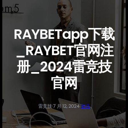
RAYBETapp下载
_RAYBET官网注
册_2024雷竞技
官网
雷竞技
·
7 月 12, 2024
·
资讯