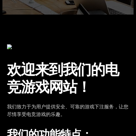
欢迎来到我们的电
竞游戏网站！
我们致力于为用户提供安全、可靠的游戏下注服务，让您
尽情享受电竞游戏的乐趣。
我们的功能特点：