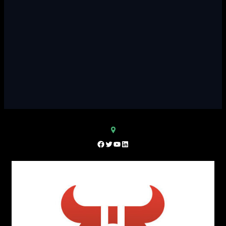
Facebook
Twitter
YouTube
LinkedIn