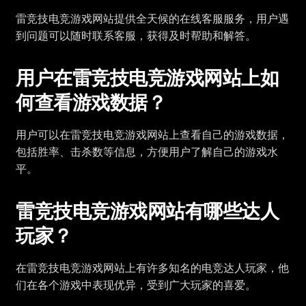
雷竞技电竞游戏网站提供全天候的在线客服服务，用户遇
到问题可以随时联系客服，获得及时帮助和解答。
用户在雷竞技电竞游戏网站上如
何查看游戏数据？
用户可以在雷竞技电竞游戏网站上查看自己的游戏数据，
包括胜率、击杀数等信息，方便用户了解自己的游戏水
平。
雷竞技电竞游戏网站有哪些达人
玩家？
在雷竞技电竞游戏网站上有许多知名的电竞达人玩家，他
们在各个游戏中表现优异，受到广大玩家的喜爱。