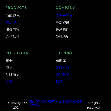
PRODUCTS
COMPANY
新闻资讯
关于一竞技
产品展示
最新资讯
服务内容
联系我们
合作伙伴
公司地址
RESOURCES
SUPPORT
相册
知识库
博文
客服支持
品牌历史
隐私政策
导览
TOS
首页–2025英雄联盟(LOL)s15全球总决赛冠军赛事
Copyright ©
· All rights
竞猜网站
2024 ·
reserved