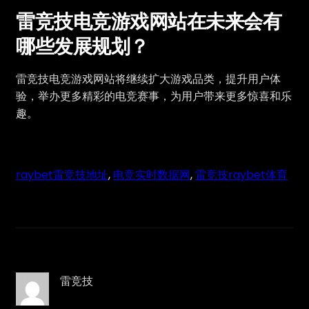
雷竞技电竞游戏网站在未来会有
哪些发展规划？
雷竞技电竞游戏网站将继续扩大游戏品类，提升用户体
验，举办更多精彩的电竞赛事，为用户带来更多惊喜和乐
趣。
raybet雷竞技地址
, 
电竞实时数据网
, 
雷竞技raybet体育
雷竞技