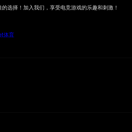
佳的选择！加入我们，享受电竞游戏的乐趣和刺激！
et体育