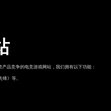
站
类产品竞争的电竞游戏网站，我们拥有以下功能：
先锋》等。