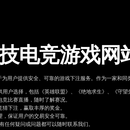
技电竞游戏网
于为用户提供安全、可靠的游戏下注服务。作为一家和同
供用户选择，包括《英雄联盟》、《绝地求生》、《守望
电竞比赛直播，随时了解赛况。
竞猜下注，赢取丰厚的奖金。
理，保证用户的交易安全可靠。
户有任何疑问或问题都可以随时联系我们。