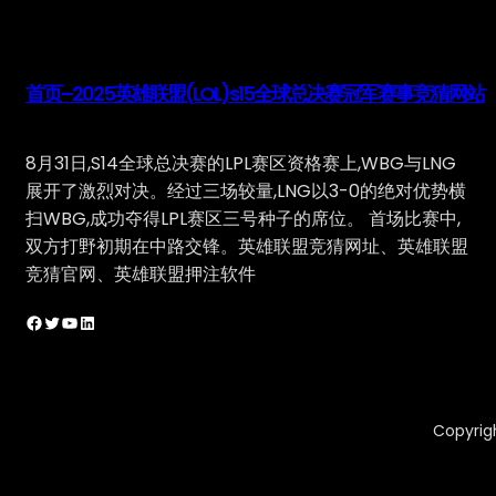
首页–2025英雄联盟(LOL)s15全球总决赛冠军赛事竞猜网站
8月31日,S14全球总决赛的LPL赛区资格赛上,WBG与LNG
展开了激烈对决。经过三场较量,LNG以3-0的绝对优势横
扫WBG,成功夺得LPL赛区三号种子的席位。 首场比赛中,
双方打野初期在中路交锋。英雄联盟竞猜网址、英雄联盟
竞猜官网、英雄联盟押注软件
Facebook
Twitter
YouTube
LinkedIn
Copyrig