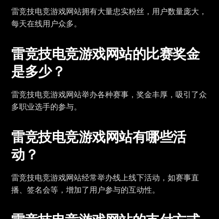
雷竞技电竞游戏网站拥有大量忠实粉丝，用户数量庞大，
每天在线用户众多。
雷竞技电竞游戏网站的比赛奖金
是多少？
雷竞技电竞游戏网站举办各种赛事，奖金丰厚，吸引了众
多职业选手的参与。
雷竞技电竞游戏网站有哪些活
动？
雷竞技电竞游戏网站经常举办线上线下活动，如赛事直
播、签名会等，增加了用户参与的互动性。