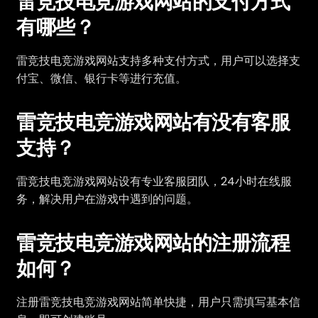
雷竞技电竞游戏网站的支付方式
有哪些？
雷竞技电竞游戏网站支持多种支付方式，用户可以选择支
付宝、微信、银行卡等进行充值。
雷竞技电竞游戏网站有没有客服
支持？
雷竞技电竞游戏网站设有专业客服团队，24小时在线服
务，解决用户在游戏中遇到的问题。
雷竞技电竞游戏网站的注册流程
如何？
注册雷竞技电竞游戏网站简单快捷，用户只需填写基本信