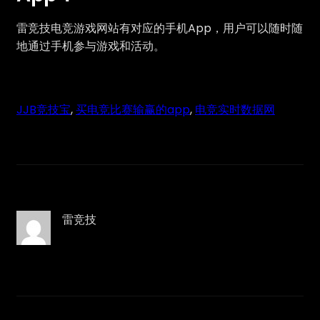
雷竞技电竞游戏网站有对应的手机App，用户可以随时随
地通过手机参与游戏和活动。
JJB竞技宝
, 
买电竞比赛输赢的app
, 
电竞实时数据网
雷竞技