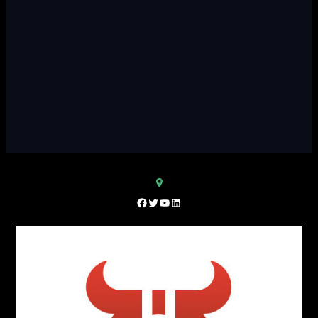
Facebook
Twitter
YouTube
LinkedIn