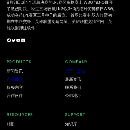
8月31日,S14全球总决赛的LPL赛区资格赛上,WBG与LNG展开
了激烈对决。经过三场较量,LNG以3-0的绝对优势横扫WBG,
成功夺得LPL赛区三号种子的席位。 首场比赛中,双方打野初
期在中路交锋。英雄联盟竞猜网址、英雄联盟竞猜官网、英
雄联盟押注软件
Facebook
Twitter
YouTube
LinkedIn
PRODUCTS
COMPANY
新闻资讯
关于一竞技
产品展示
最新资讯
服务内容
联系我们
合作伙伴
公司地址
RESOURCES
SUPPORT
相册
知识库