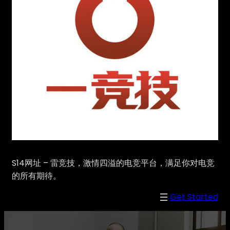
S14网址 – 雷竞技，激情四溢的电竞平台，满足你对电竞
的所有期待。
Get Started