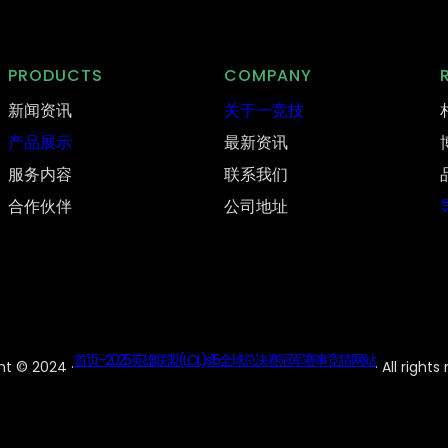
PRODUCTS
COMPANY
新闻资讯
关于一竞技
产品展示
最新资讯
服务内容
联系我们
合作伙伴
公司地址
首页–2025英雄联盟(LOL)s15全球总决赛冠军赛事竞猜网站
ht © 2024 ·
· All right