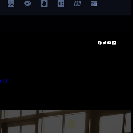
Facebook
Twitter
YouTube
LinkedIn
ted