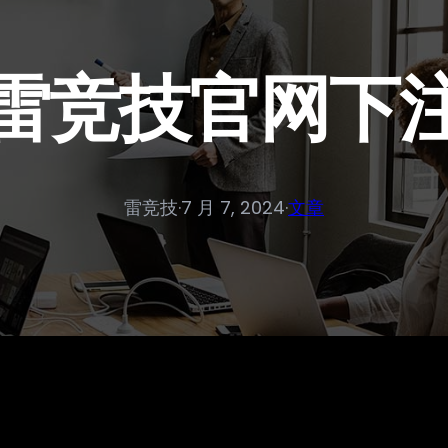
雷竞技官网下
雷竞技
·
7 月 7, 2024
·
文章