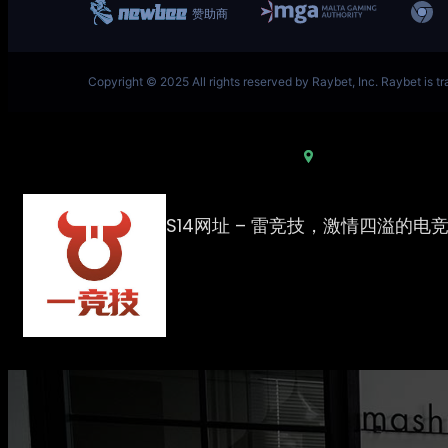
S14网址 – 雷竞技，激情四溢的