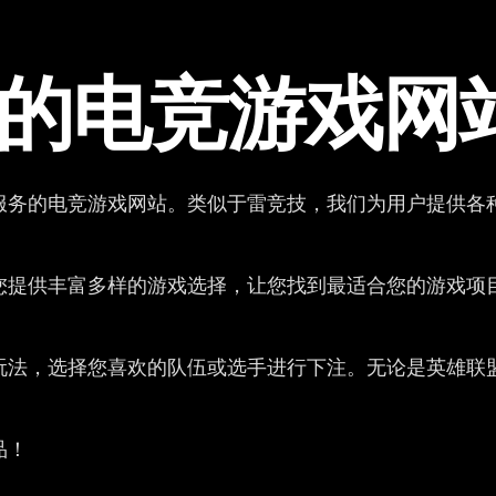
的电竞游戏网
服务的电竞游戏网站。类似于雷竞技，我们为用户提供各
您提供丰富多样的游戏选择，让您找到最适合您的游戏项
法，选择您喜欢的队伍或选手进行下注。无论是英雄联盟、
品！