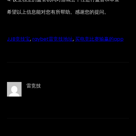
希望以上信息能对您有所帮助。感谢您的提问。
JJB竞技宝
, 
raybet雷竞技地址
, 
买电竞比赛输赢的app
雷竞技