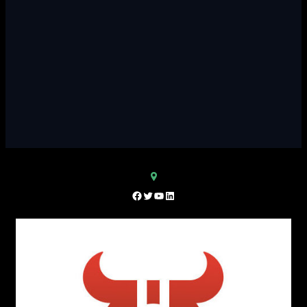
Facebook
Twitter
YouTube
LinkedIn