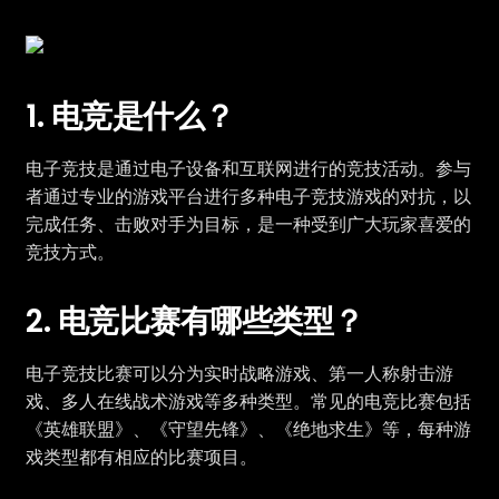
1. 电竞是什么？
电子竞技是通过电子设备和互联网进行的竞技活动。参与
者通过专业的游戏平台进行多种电子竞技游戏的对抗，以
完成任务、击败对手为目标，是一种受到广大玩家喜爱的
竞技方式。
2. 电竞比赛有哪些类型？
电子竞技比赛可以分为实时战略游戏、第一人称射击游
戏、多人在线战术游戏等多种类型。常见的电竞比赛包括
《英雄联盟》、《守望先锋》、《绝地求生》等，每种游
戏类型都有相应的比赛项目。