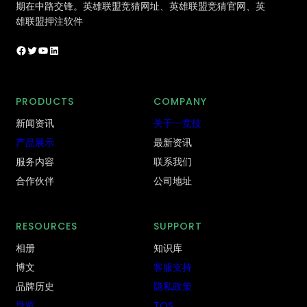
期在中路交锋。英雄联盟竞猜网址、英雄联盟竞猜官网、英
雄联盟押注软件
Facebook
Twitter
YouTube
LinkedIn
PRODUCTS
COMPANY
新闻资讯
关于一竞技
产品展示
最新资讯
服务内容
联系我们
合作伙伴
公司地址
RESOURCES
SUPPORT
相册
知识库
博文
客服支持
品牌历史
隐私政策
导览
TOS