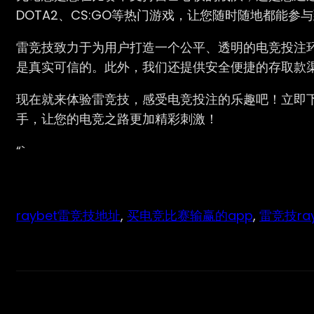
DOTA2、CS:GO等热门游戏，让您随时随地都能参
雷竞技致力于为用户打造一个公平、透明的电竞投注
是真实可信的。此外，我们还提供安全便捷的存取款
现在就来体验雷竞技，感受电竞投注的乐趣吧！立即下
手，让您的电竞之路更加精彩刺激！
“`
raybet雷竞技地址
, 
买电竞比赛输赢的app
, 
雷竞技ra