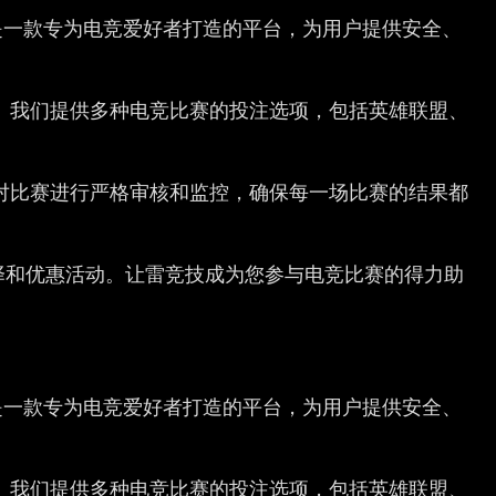
是一款专为电竞爱好者打造的平台，为用户提供安全、
。我们提供多种电竞比赛的投注选项，包括英雄联盟、
对比赛进行严格审核和监控，确保每一场比赛的结果都
择和优惠活动。让雷竞技成为您参与电竞比赛的得力助
是一款专为电竞爱好者打造的平台，为用户提供安全、
。我们提供多种电竞比赛的投注选项，包括英雄联盟、