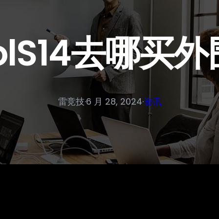
lolS14去哪买外
雷竞技
·
6 月 28, 2024
·
资讯