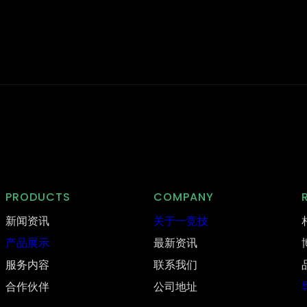
PRODUCTS
COMPANY
新闻资讯
关于一竞技
产品展示
最新资讯
服务内容
联系我们
合作伙伴
公司地址