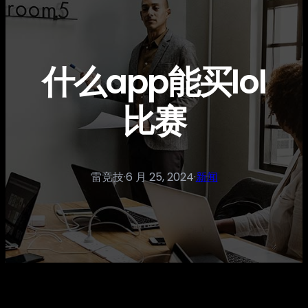
什么app能买lol
比赛
雷竞技
·
6 月 25, 2024
·
新闻