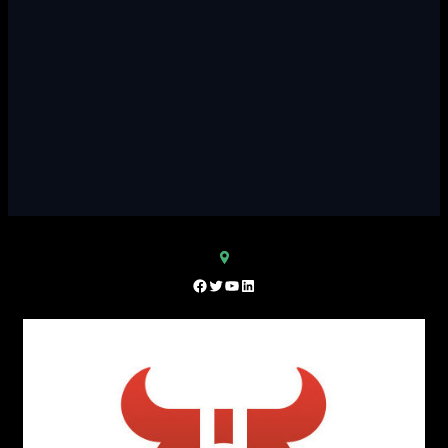
Facebook
Twitter
YouTube
LinkedIn