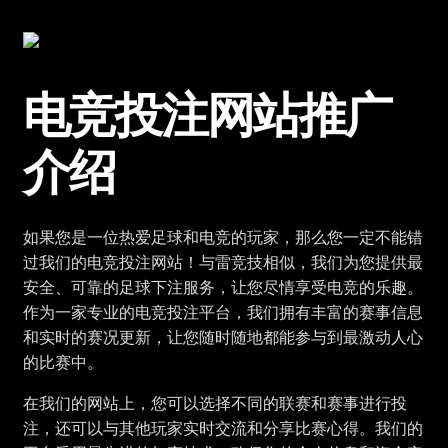
电竞投注网站推广
介绍
如果您是一位热爱足球和电竞的玩家，那么您一定不能错
过我们的电竞投注网站！与雷竞技相似，我们为您提供最
安全、可靠的足球下注服务，让您尽情享受电竞的乐趣。
作为一家专业的电竞投注平台，我们拥有丰富的赛事信息
和实时的赛况更新，让您随时随地都能参与到最激动人心
的比赛中。
在我们的网站上，您可以选择不同的联赛和赛事进行投
注，还可以与其他玩家实时交流和分享比赛心得。我们的