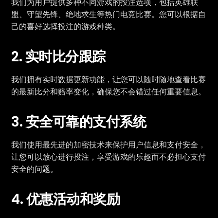
我们为用户提供多种不同游戏的投注选项，包括英雄联
盟、守望先锋、绝地求生等热门电竞比赛。您可以根据自
己的喜好选择投注的游戏种类。
2. 实时比分跟踪
我们拥有实时数据更新功能，让您可以随时随地查看比赛
的最新比分和赔率变化，确保您不会错过任何重要信息。
3. 安全可靠的支付系统
我们使用最先进的加密技术来保护用户信息和支付安全，
让您可以放心进行投注，享受游戏的乐趣而不必担心支付
安全的问题。
4. 优惠活动和奖励