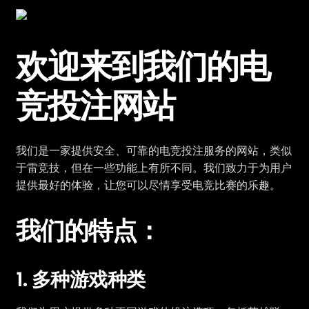
欢迎来到我们的电
竞投注网站
我们是一家提供安全、可靠的电竞投注服务的网站，类似
于雷竞技，但在一些功能上有所不同。我们致力于为用户
提供最好的体验，让您可以尽情享受电竞比赛的乐趣。
我们的特点：
1. 多种游戏种类