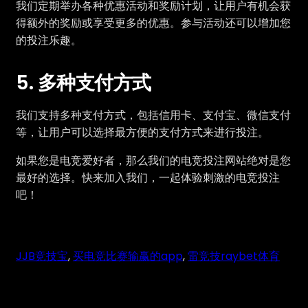
我们定期举办各种优惠活动和奖励计划，让用户有机会获
得额外的奖励或享受更多的优惠。参与活动还可以增加您
的投注乐趣。
5. 多种支付方式
我们支持多种支付方式，包括信用卡、支付宝、微信支付
等，让用户可以选择最方便的支付方式来进行投注。
如果您是电竞爱好者，那么我们的电竞投注网站绝对是您
最好的选择。快来加入我们，一起体验刺激的电竞投注
吧！
JJB竞技宝
, 
买电竞比赛输赢的app
, 
雷竞技raybet体育