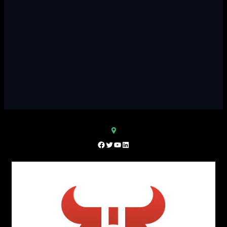
Facebook
Twitter
YouTube
LinkedIn