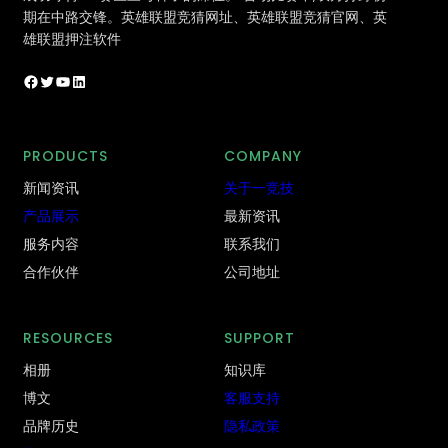
期在中路交锋。英雄联盟竞猜网址、英雄联盟竞猜官网、英
雄联盟押注软件
Facebook
Twitter
YouTube
LinkedIn
PRODUCTS
COMPANY
新闻资讯
关于一竞技
产品展示
最新资讯
服务内容
联系我们
合作伙伴
公司地址
RESOURCES
SUPPORT
相册
知识库
博文
客服支持
品牌历史
隐私政策