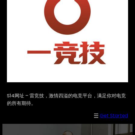
S14网址 – 雷竞技，激情四溢的电竞平台，满足你对电竞
的所有期待。
Get Started