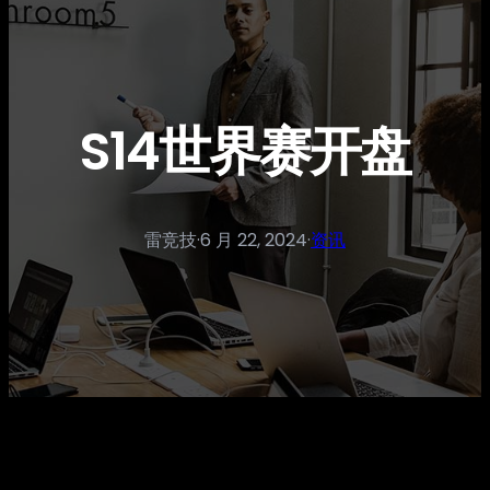
S14世界赛开盘
雷竞技
·
6 月 22, 2024
·
资讯