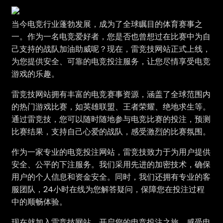
当今电竞行业蓬勃发展，成为了全球瞩目的体育赛事之
一。作为一名电竞爱好者，您是否也曾想过在比赛中为自
己支持的战队加油助威呢？现在，雷竞技网站正式上线，
为您提供安全、可靠的电竞投注服务，让您尽情享受电竞
游戏的乐趣。
雷竞技网站拥有丰富的电竞赛事资源，涵盖了全球范围内
的热门游戏比赛，如英雄联盟、王者荣耀、绝地求生等。
通过雷竞技，您可以随时随地参与电竞比赛的投注，预测
比赛结果，支持自己心爱的战队，感受激烈的比赛氛围。
作为一家专业的电竞投注网站，雷竞技致力于为用户提供
安全、公平的下注服务。我们采用先进的加密技术，确保
用户的个人信息和资金安全。同时，我们还拥有专业的客
服团队，24小时在线为您解答疑问，保障您在投注过程
中的顺畅体验。
现在就加入雷竞技网站，开启您的电竞投注之旅，感受电