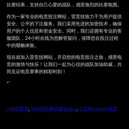
比赛结果，支持自己心爱的战队，感受激烈的比赛氛围。
作为一家专业的电竞投注网站，雷竞技致力于为用户提供
安全、公平的下注服务。我们采用先进的加密技术，确保
用户的个人信息和资金安全。同时，我们还拥有专业的客
服团队，24小时在线为您解答疑问，保障您在投注过程
中的顺畅体验。
现在就加入雷竞技网站，开启您的电竞投注之旅，感受电
竞的激情与快乐！让我们一起为心仪的战队加油助威，共
同见证电竞赛事的精彩时刻！
“`
JJB竞技宝
, 
买电竞比赛输赢的app
, 
雷竞技raybet体育