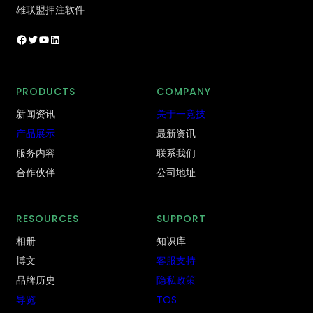
雄联盟押注软件
Facebook
Twitter
YouTube
LinkedIn
PRODUCTS
COMPANY
新闻资讯
关于一竞技
产品展示
最新资讯
服务内容
联系我们
合作伙伴
公司地址
RESOURCES
SUPPORT
相册
知识库
博文
客服支持
品牌历史
隐私政策
导览
TOS