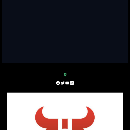
Facebook
Twitter
YouTube
LinkedIn