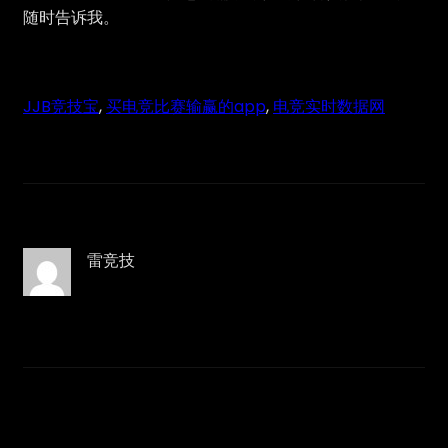
随时告诉我。
JJB竞技宝
, 
买电竞比赛输赢的app
, 
电竞实时数据网
雷竞技