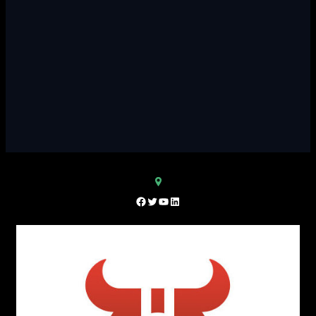
Facebook
Twitter
YouTube
LinkedIn