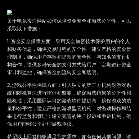
关于电竞投注网站如何保障资金安全和游戏公平性，可以
采取以下措施：
1. 资金安全保障方面：采用安全加密技术保护用户的个人
和财务信息，确保交易过程的安全性；建立严格的资金管
理制度，确保用户存款和提款的安全性；与知名的支付机
构合作，提供多种安全的支付方式给用户；定期进行资金
审计和监控，确保资金的流转安全和透明。
2. 游戏公平性保障方面：引入独立的第三方机构对游戏系
统和随机算法进行审计和监测，确保游戏结果的公平性和
随机性；采用国际认可的游戏软件提供商，确保游戏的质
量和公平性；建立严格的游戏监管机构，对游戏操作和结
果进行监督和管理；建立完善的用户投诉和申诉机制，确
保用户能够公平处理游戏争议。
希望以上回答能够满足您的需求，如有任何其他问题，请