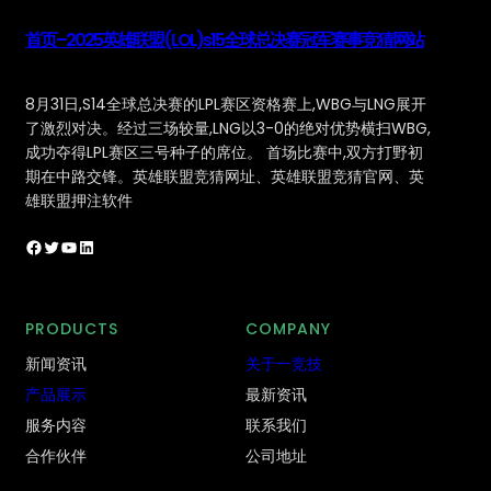
首页–2025英雄联盟(LOL)s15全球总决赛冠军赛事竞猜网站
8月31日,S14全球总决赛的LPL赛区资格赛上,WBG与LNG展开
了激烈对决。经过三场较量,LNG以3-0的绝对优势横扫WBG,
成功夺得LPL赛区三号种子的席位。 首场比赛中,双方打野初
期在中路交锋。英雄联盟竞猜网址、英雄联盟竞猜官网、英
雄联盟押注软件
Facebook
Twitter
YouTube
LinkedIn
PRODUCTS
COMPANY
新闻资讯
关于一竞技
产品展示
最新资讯
服务内容
联系我们
合作伙伴
公司地址