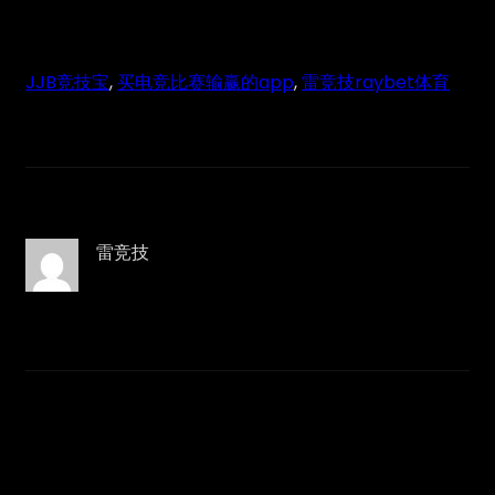
JJB竞技宝
, 
买电竞比赛输赢的app
, 
雷竞技raybet体育
雷竞技