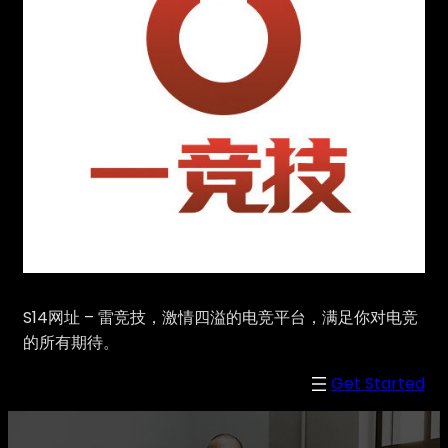
S14网址 – 雷竞技，激情四溢的电竞平台，满足你对电竞
的所有期待。
Get Started