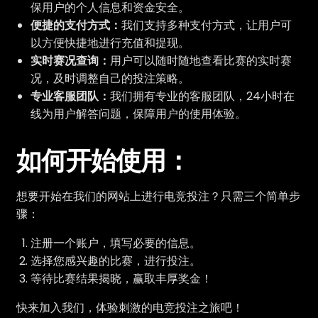
保用户的个人信息和资金安全。
便捷的支付方式：
我们支持多种支付方式，让用户可
以方便快捷地进行充值和提现。
实时赛况查询：
用户可以随时随地查看比赛的实时赛
况，及时调整自己的投注策略。
专业客服团队：
我们拥有专业的客服团队，24小时在
线为用户解答问题，保障用户的使用体验。
如何开始使用：
想要开始在我们的网站上进行电竞投注？只需三个简单步
骤：
注册一个账户，填写必要的信息。
选择您感兴趣的比赛，进行投注。
等待比赛结果揭晓，赢取丰厚奖金！
快来加入我们，体验刺激的电竞投注之旅吧！