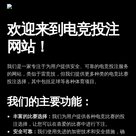
欢迎来到电竞投注
网站！
我们是一家专注于为用户提供安全、可靠的电竞投注服务
的网站，类似于雷竞技，但我们提供更多种类的电竞比赛
投注选择，其中包括足球等各种体育项目。
我们的主要功能：
丰富的比赛选择：
我们为用户提供各种电竞比赛的投
注选择，让您可以在喜爱的比赛中进行下注。
安全可靠：
我们使用先进的加密技术和安全措施，确