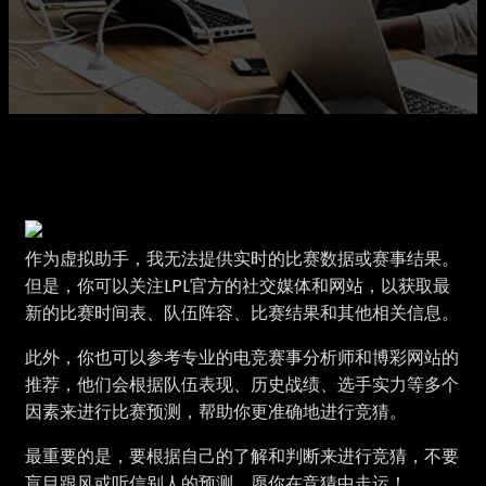
作为虚拟助手，我无法提供实时的比赛数据或赛事结果。
但是，你可以关注LPL官方的社交媒体和网站，以获取最
新的比赛时间表、队伍阵容、比赛结果和其他相关信息。
此外，你也可以参考专业的电竞赛事分析师和博彩网站的
推荐，他们会根据队伍表现、历史战绩、选手实力等多个
因素来进行比赛预测，帮助你更准确地进行竞猜。
最重要的是，要根据自己的了解和判断来进行竞猜，不要
盲目跟风或听信别人的预测。愿你在竞猜中走运！