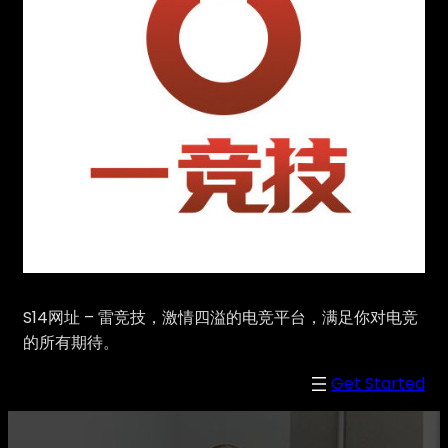
S14网址 – 雷竞技，激情四溢的电竞平台，满足你对电竞
的所有期待。
Get Started