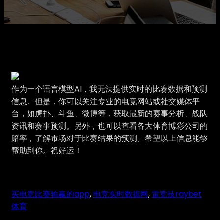
作为一个语言模型AI，我无法提供实时的比赛数据和预测
信息。但是，你可以关注专业的电竞网站或社交媒体平
台，如虎扑、斗鱼、微博等，获取最新的赛事分析、战队
资讯和赛事预测。另外，也可以查看各大体育博彩公司的
赔率，了解市场对于比赛结果的预测。希望以上信息能够
帮助到你。祝好运！
买电竞比赛输赢的app
, 
电竞实时数据网
, 
雷竞技raybet
体育