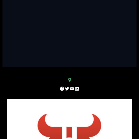
Facebook
Twitter
YouTube
LinkedIn