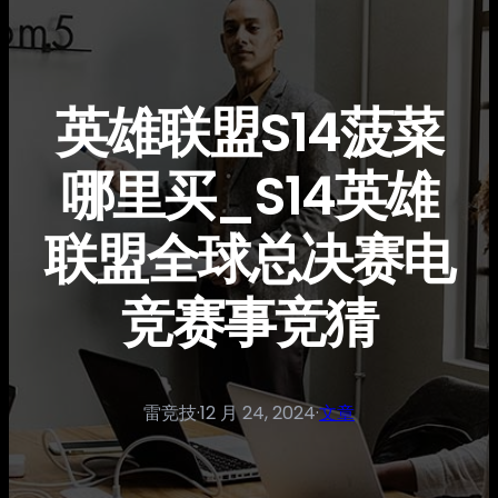
英雄联盟S14菠菜
哪里买_S14英雄
联盟全球总决赛电
竞赛事竞猜
雷竞技
·
12 月 24, 2024
·
文章