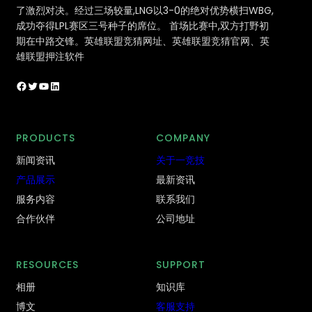
了激烈对决。经过三场较量,LNG以3-0的绝对优势横扫WBG,
成功夺得LPL赛区三号种子的席位。 首场比赛中,双方打野初
期在中路交锋。英雄联盟竞猜网址、英雄联盟竞猜官网、英
雄联盟押注软件
Facebook
Twitter
YouTube
LinkedIn
PRODUCTS
COMPANY
新闻资讯
关于一竞技
产品展示
最新资讯
服务内容
联系我们
合作伙伴
公司地址
RESOURCES
SUPPORT
相册
知识库
博文
客服支持