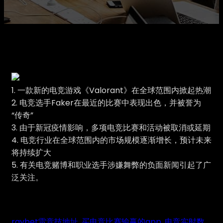
1. 一款新的电竞游戏《Valorant》在全球范围内掀起热潮
2. 电竞选手Faker在最近的比赛中表现出色，并被誉为
“传奇”
3. 由于新冠疫情影响，多项电竞比赛和活动被取消或延期
4. 电竞行业在全球范围内的市场规模逐渐增长，预计未来
将持续扩大
5. 有关电竞赌博和职业选手涉嫌舞弊的负面新闻引起了广
泛关注。
raybet雷竞技地址
, 
买电竞比赛输赢的app
, 
电竞实时数