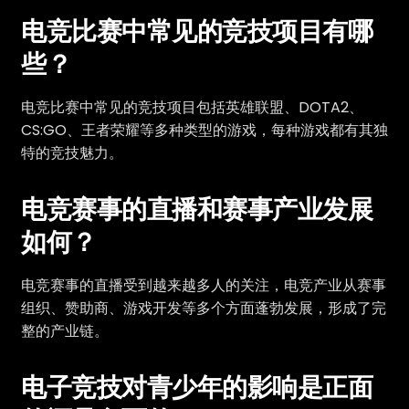
电竞比赛中常见的竞技项目有哪
些？
电竞比赛中常见的竞技项目包括英雄联盟、DOTA2、
CS:GO、王者荣耀等多种类型的游戏，每种游戏都有其独
特的竞技魅力。
电竞赛事的直播和赛事产业发展
如何？
电竞赛事的直播受到越来越多人的关注，电竞产业从赛事
组织、赞助商、游戏开发等多个方面蓬勃发展，形成了完
整的产业链。
电子竞技对青少年的影响是正面