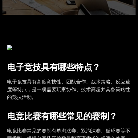
电子竞技具有哪些特点？
电子竞技具有高度竞技性、团队合作、战术策略、反应速
度等特点，是一项需要玩家协作、技术高超并具备策略性
的竞技活动。
电竞比赛有哪些常见的赛制？
电竞比赛常见的赛制有单淘汰赛、双淘汰赛、循环赛等不