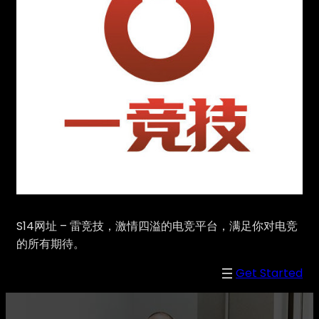
S14网址 – 雷竞技，激情四溢的电竞平台，满足你对电竞
的所有期待。
Get Started