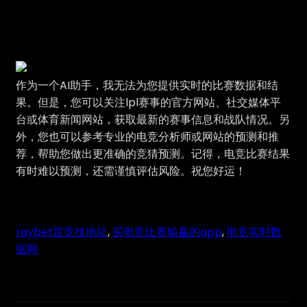
作为一个AI助手，我无法为您提供实时的比赛数据和结
果。但是，您可以关注lpl赛事的官方网站、社交媒体平
台或体育新闻网站，获取最新的赛事信息和战队情况。另
外，您也可以参考专业的电竞分析师或网站的预测和推
荐，帮助您做出更准确的竞猜预测。记得，电竞比赛结果
有时难以预测，还需谨慎评估风险。祝您好运！
raybet雷竞技地址
, 
买电竞比赛输赢的app
, 
电竞实时数
据网