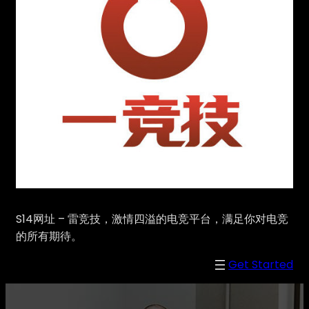
S14网址 – 雷竞技，激情四溢的电竞平台，满足你对电竞
的所有期待。
Get Started