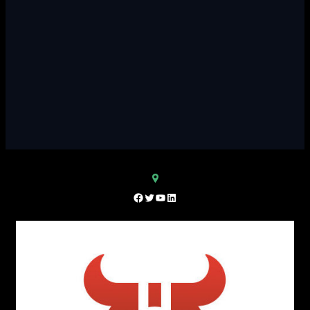
Facebook
Twitter
YouTube
LinkedIn