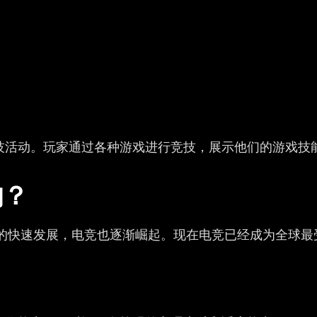
技活动。玩家通过各种游戏进行竞技，展示他们的游戏技
的？
戏的快速发展，电竞也逐渐崛起。现在电竞已经成为全球最
？