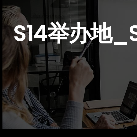
S14举办地