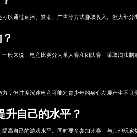
何？
还可以通过直播、赞助、广告等方式赚取收入。但大部分
的？
。一般来说，电竞比赛分为单人赛和团队赛，采取淘汰制
？
能力，但过度沉迷电竞可能对青少年的身心发展产生不良
何提升自己的水平？
习提高自己的游戏水平。同时要多参加比赛，与其他玩家