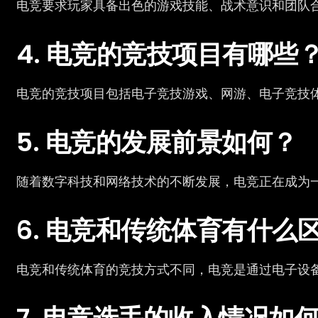
电竞要求玩家具备出色的游戏技能、战术意识和团队
4. 电竞的竞技项目有哪些
电竞的竞技项目包括电子竞技游戏、网游、电子竞技
5. 电竞的发展前景如何？
随着数字科技和网络技术的不断发展，电竞正在成为
6. 电竞和传统体育有什么
电竞和传统体育的竞技方式不同，电竞是通过电子设