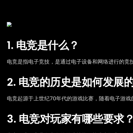
1. 电竞是什么？
电竞是指电子竞技，是通过电子设备和网络进行的竞
2. 电竞的历史是如何发展
电竞起源于上世纪70年代的游戏比赛，随着电子游
3. 电竞对玩家有哪些要求