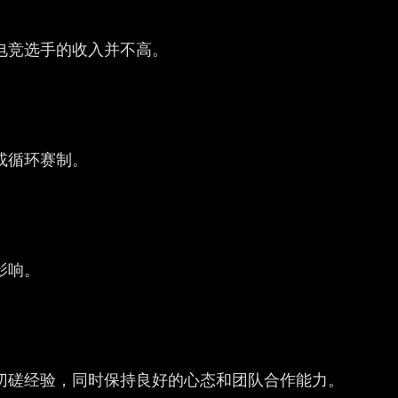
电竞选手的收入并不高。
或循环赛制。
影响。
切磋经验，同时保持良好的心态和团队合作能力。