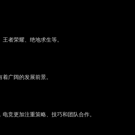
、王者荣耀、绝地求生等。
有着广阔的发展前景。
，电竞更加注重策略、技巧和团队合作。