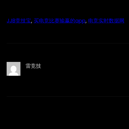
JJB竞技宝
, 
买电竞比赛输赢的app
, 
电竞实时数据网
雷竞技