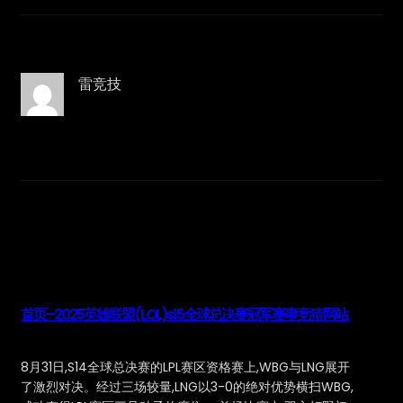
雷竞技
首页–2025英雄联盟(LOL)s15全球总决赛冠军赛事竞猜网站
8月31日,S14全球总决赛的LPL赛区资格赛上,WBG与LNG展开
了激烈对决。经过三场较量,LNG以3-0的绝对优势横扫WBG,