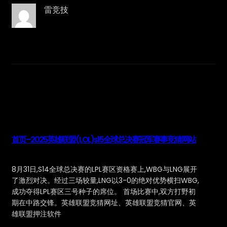
雷竞技
首页–2025英雄联盟(LOL)s15全球总决赛冠军赛事竞猜网站
8月31日,S14全球总决赛的LPL赛区资格赛上,WBG与LNG展开
了激烈对决。经过三场较量,LNG以3-0的绝对优势横扫WBG,
成功夺得LPL赛区三号种子的席位。 首场比赛中,双方打野初
期在中路交锋。英雄联盟竞猜网址、英雄联盟竞猜官网、英
雄联盟押注软件