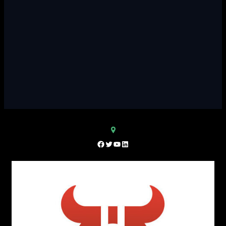
Facebook
Twitter
YouTube
LinkedIn