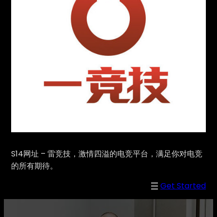
S14网址 – 雷竞技，激情四溢的电竞平台，满足你对电竞
的所有期待。
Get Started