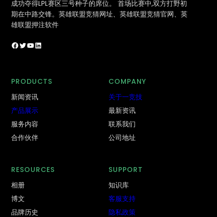
成功夺得LPL赛区三号种子的席位。 首场比赛中,双方打野初
期在中路交锋。英雄联盟竞猜网址、英雄联盟竞猜官网、英
雄联盟押注软件
Facebook
Twitter
YouTube
LinkedIn
PRODUCTS
COMPANY
新闻资讯
关于一竞技
产品展示
最新资讯
服务内容
联系我们
合作伙伴
公司地址
RESOURCES
SUPPORT
相册
知识库
博文
客服支持
品牌历史
隐私政策