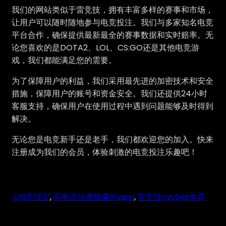
我们的网站类似于雷竞技，拥有丰富多样的赛事和市场，
让用户可以随时随地参与电竞投注。我们与多家知名电竞
平台合作，确保提供最新最全的赛事数据和实时赔率。无
论您喜欢的是DOTA2、LOL、CS:GO还是其他电竞游
戏，我们都能满足您的需要。
为了保障用户的利益，我们采用最先进的加密技术和安全
措施，保障用户的账号和资金安全。我们还提供24小时
客服支持，确保用户在使用过程中遇到问题能够及时得到
解决。
无论您是电竞新手还是老手，我们都欢迎您的加入。快来
注册成为我们的会员，体验刺激的电竞投注乐趣吧！
JJB竞技宝
, 
买电竞比赛输赢的app
, 
雷竞技raybet体育