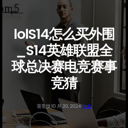
lolS14怎么买外围
_S14英雄联盟全
球总决赛电竞赛事
竞猜
雷竞技
·
10 月 20, 2024
·
文章