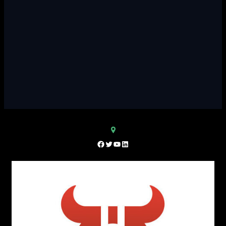
Facebook
Twitter
YouTube
LinkedIn