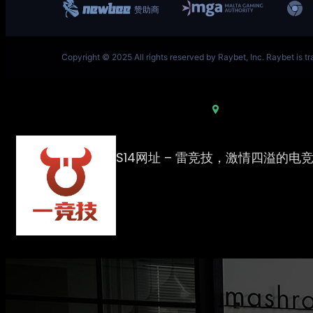
S14网址 – 雷竞技，激情四溢的