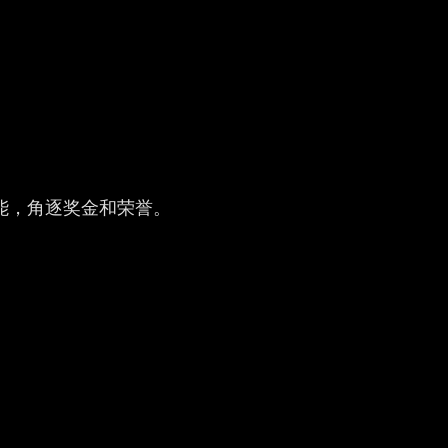
能，角逐奖金和荣誉。