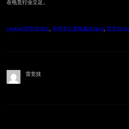
在电竞行业立足。
raybet雷竞技地址
, 
买电竞比赛输赢的app
, 
雷竞技ra
雷竞技