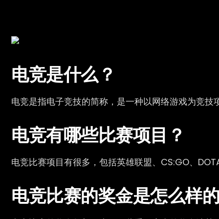
电竞是什么？
电竞是指电子竞技的简称，是一种以网络游戏为竞技
电竞有哪些比赛项目？
电竞比赛项目有很多，包括英雄联盟、CS:GO、DO
电竞比赛的奖金是怎么样