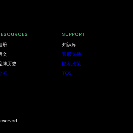
RESOURCES
SUPPORT
相册
知识库
博文
客服支持
品牌历史
隐私政策
导览
TOS
s reserved