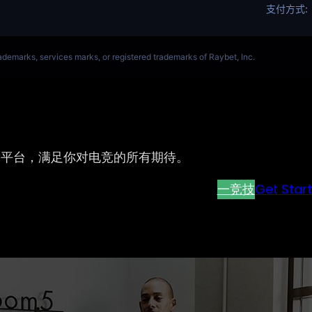
电竞平台，满足你对电竞的所有期待。
一竞技
Get Star