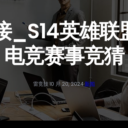
链接_S14英雄
电竞赛事竞猜
雷竞技
·
10 月 20, 2024
·
新闻