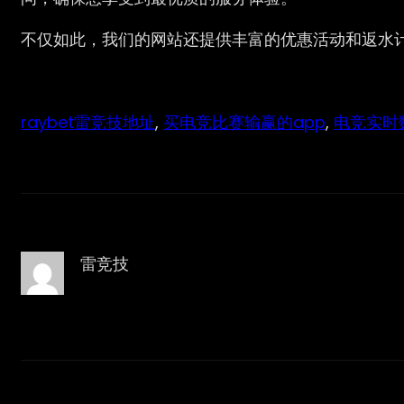
不仅如此，我们的网站还提供丰富的优惠活动和返水
raybet雷竞技地址
, 
买电竞比赛输赢的app
, 
电竞实时
雷竞技