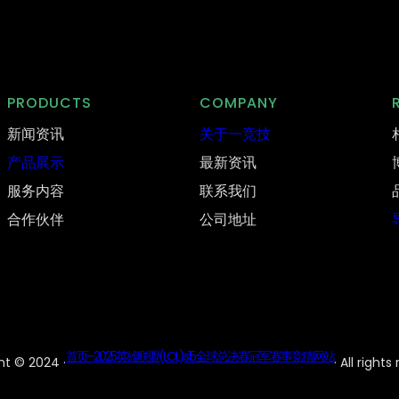
PRODUCTS
COMPANY
新闻资讯
关于一竞技
产品展示
最新资讯
服务内容
联系我们
合作伙伴
公司地址
首页–2025英雄联盟(LOL)s15全球总决赛冠军赛事竞猜网站
ht © 2024 ·
· All right