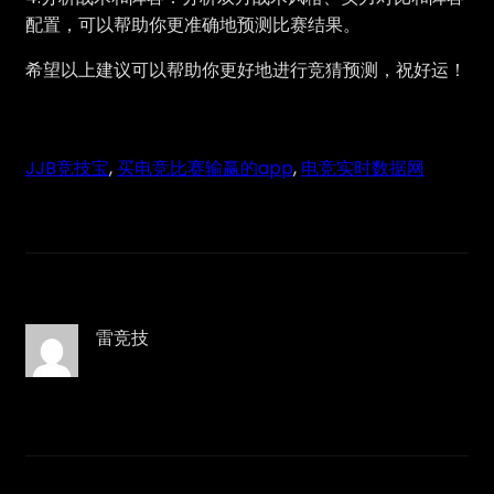
配置，可以帮助你更准确地预测比赛结果。
希望以上建议可以帮助你更好地进行竞猜预测，祝好运！
JJB竞技宝
, 
买电竞比赛输赢的app
, 
电竞实时数据网
雷竞技