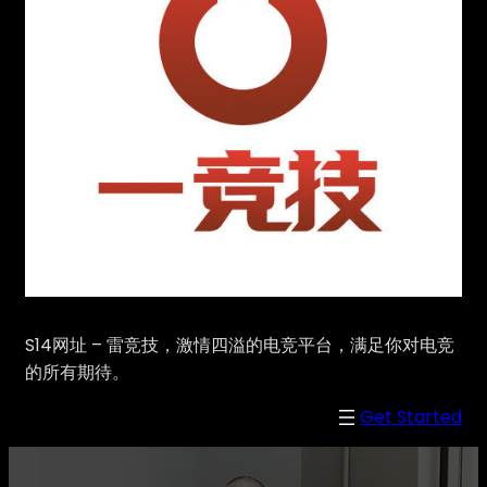
S14网址 – 雷竞技，激情四溢的电竞平台，满足你对电竞
的所有期待。
Get Started