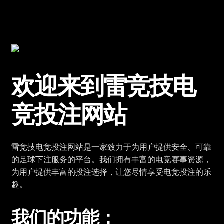
欢迎来到雷竞技电
竞投注网站
雷竞技电竞投注网站是一家致力于为用户提供安全、可靠
的足球下注服务的平台。我们拥有丰富的电竞赛事资源，
为用户提供丰富的投注选择，让您尽情享受电竞投注的乐
趣。
我们的功能：