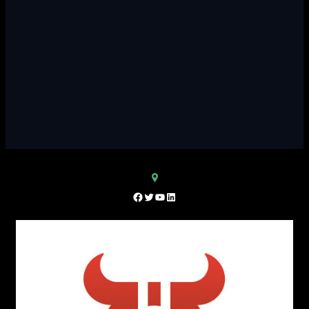
Facebook
Twitter
YouTube
LinkedIn