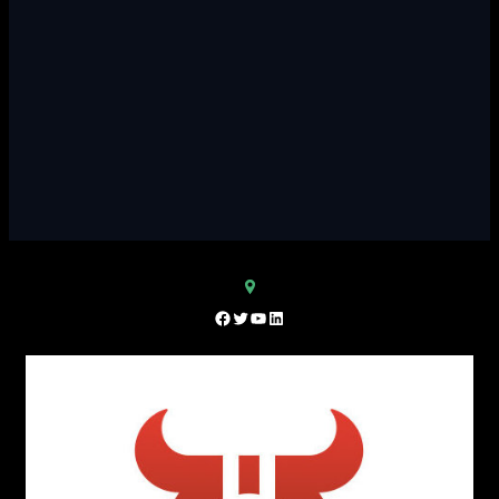
Facebook
Twitter
YouTube
LinkedIn