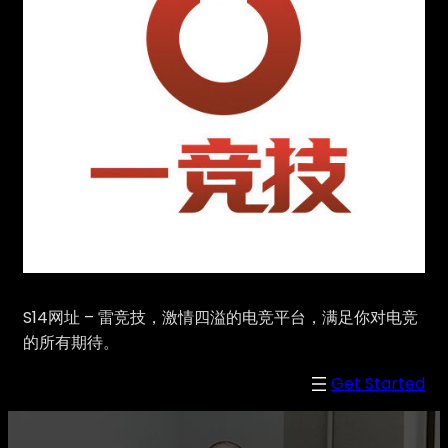
S14网址 – 雷竞技，激情四溢的电竞平台，满足你对电竞
的所有期待。
Get Started