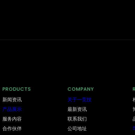
PRODUCTS
COMPANY
新闻资讯
关于一竞技
产品展示
最新资讯
服务内容
联系我们
合作伙伴
公司地址