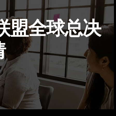
雄联盟全球总决
猜