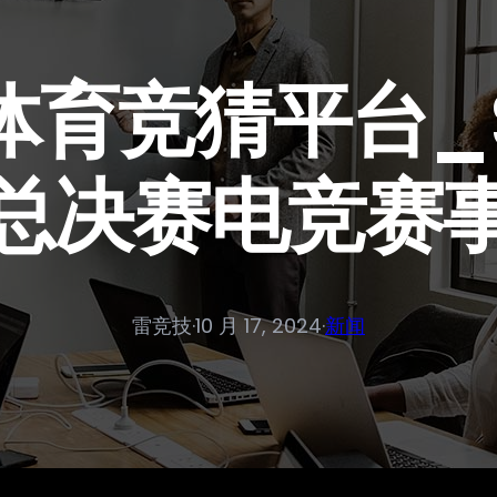
育竞猜平台_
总决赛电竞赛
雷竞技
·
10 月 17, 2024
·
新闻