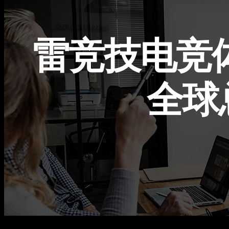
雷竞技电竞体
全球