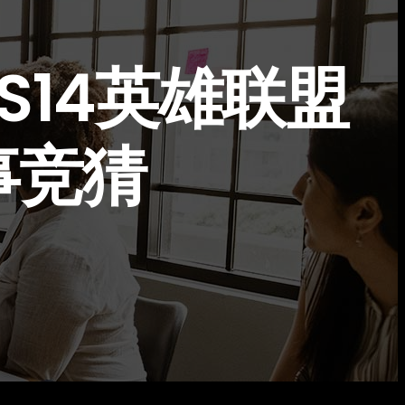
S14英雄联盟
事竞猜