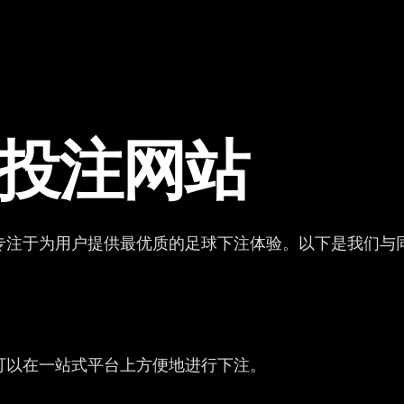
投注网站
专注于为用户提供最优质的足球下注体验。以下是我们与
可以在一站式平台上方便地进行下注。