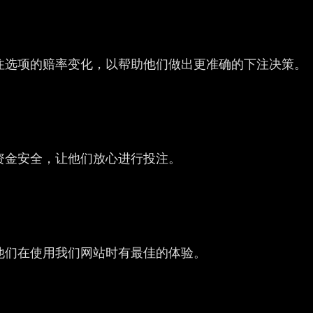
注选项的赔率变化，以帮助他们做出更准确的下注决策。
资金安全，让他们放心进行投注。
他们在使用我们网站时有最佳的体验。