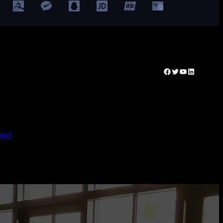
Facebook
Twitter
YouTube
LinkedIn
ted