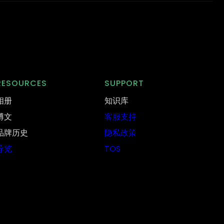
RESOURCES
SUPPORT
相册
知识库
博文
客服支持
品牌历史
隐私政策
导览
TOS