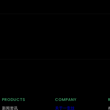
PRODUCTS
COMPANY
新闻资讯
关于一竞技