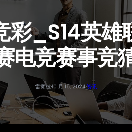
彩_S14英
赛电竞赛事竞
雷竞技
·
10 月 15, 2024
·
资讯