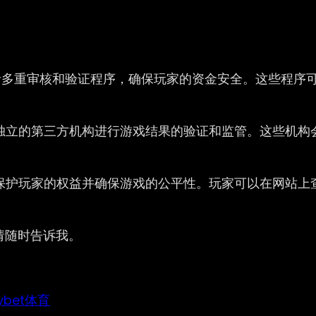
包括多重审核和验证程序，确保玩家的资金安全。这些程序
用独立的第三方机构进行游戏结果的验证和监管。这些机
来保护玩家的权益并确保游戏的公平性。玩家可以在网站
请随时告诉我。
ybet体育