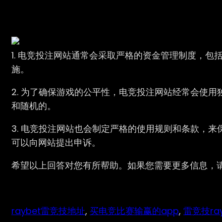
1. 电竞投注网站通常会采取严格的资金管理制度，
施。
2. 为了确保游戏的公平性，电竞投注网站经常会使
和随机的。
3. 电竞投注网站也会制定严格的使用规则和条款，
可以向网站提出申诉。
希望以上回答对您有所帮助。如果您需要更多信息，
raybet雷竞技地址
, 
买电竞比赛输赢的app
, 
雷竞技ra