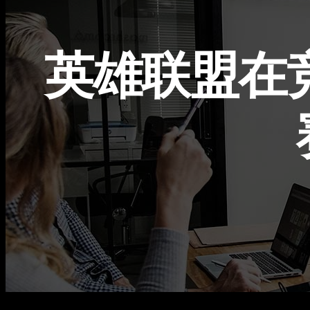
英雄联盟在竞