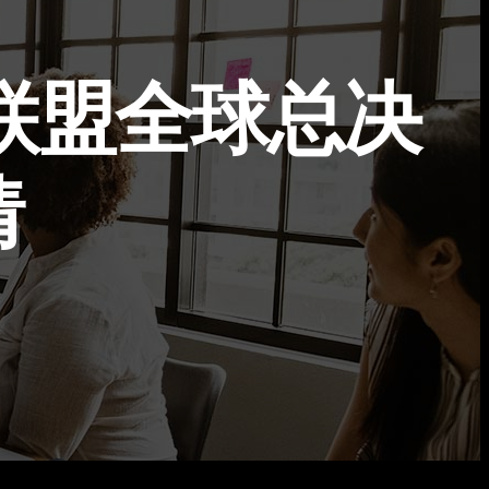
雄联盟全球总决
猜