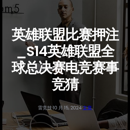
英雄联盟比赛押注
_S14英雄联盟全
球总决赛电竞赛事
竞猜
雷竞技
·
10 月 15, 2024
·
文章