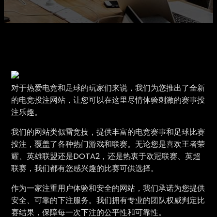
对于热爱电竞和足球的玩家们来说，我们为您推出了全新
的电竞投注网站，让您可以在这里尽情体验刺激的赛事投
注乐趣。
我们的网站类似雷竞技，提供丰富的电竞赛事和足球比赛
投注，覆盖了各种热门游戏和联赛。无论您是喜欢王者荣
耀、英雄联盟还是DOTA2，还是热衷于欧冠联赛、英超
联赛，我们都有您感兴趣的比赛可供选择。
作为一家注重用户体验和安全的网站，我们承诺为您提供
安全、可靠的下注服务。我们拥有专业的团队权威判定比
赛结果，保障每一次下注的公平性和可靠性。