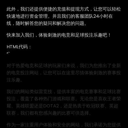
此外，我们还提供便捷的充值和提现方式，让您可以轻松
快速地进行资金管理。并且我们的客服团队24小时在
线，随时解答您的疑问和解决您的问题。
快来加入我们，体验刺激的电竞和足球投注乐趣吧！
HTML代码：
“`
对于热爱电竞和足球的玩家们来说，我们为您推出了全新
的电竞投注网站，让您可以在这里尽情体验刺激的赛事投
注乐趣。
我们的网站类似雷竞技，提供丰富的电竞赛事和足球比赛
投注，覆盖了各种热门游戏和联赛。无论您是喜欢王者荣
耀、英雄联盟还是DOTA2，还是热衷于欧冠联赛、英超
联赛，我们都有您感兴趣的比赛可供选择。
作为一家注重用户体验和安全的网站，我们承诺为您提供