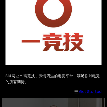
S14网址 – 雷竞技，激情四溢的电竞平台，满足你对电竞
的所有期待。
Get Started