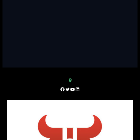
Facebook
Twitter
YouTube
LinkedIn