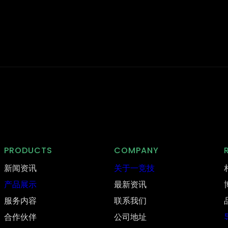
PRODUCTS
COMPANY
新闻资讯
关于一竞技
产品展示
最新资讯
服务内容
联系我们
合作伙伴
公司地址