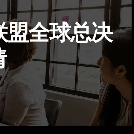
雄联盟全球总决
猜