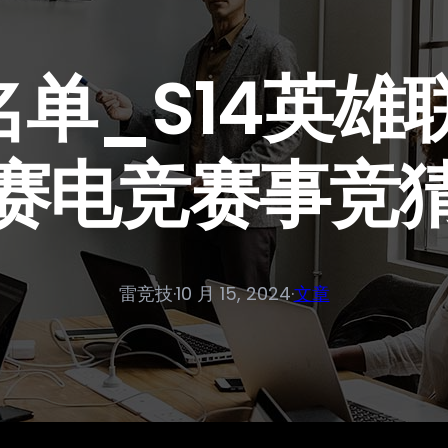
战队名单_S14英
赛电竞赛事竞
雷竞技
·
10 月 15, 2024
·
文章