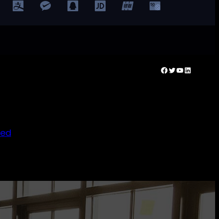
Facebook
Twitter
YouTube
LinkedIn
ted