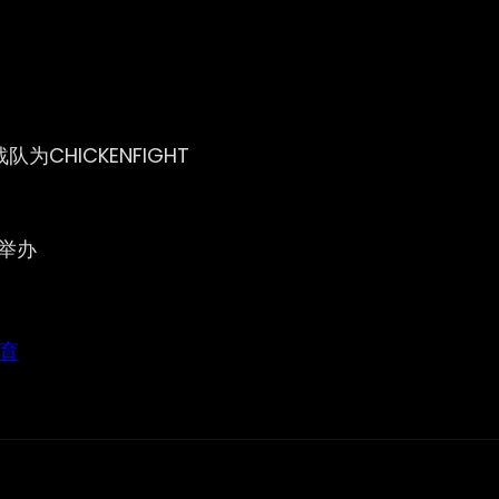
CHICKENFIGHT
期举办
体育