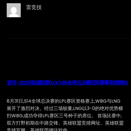
雷竞技
首页–2025英雄联盟(LOL)s15全球总决赛冠军赛事竞猜网站
8月31日,S14全球总决赛的LPL赛区资格赛上,WBG与LNG
展开了激烈对决。经过三场较量,LNG以3-0的绝对优势横
扫WBG,成功夺得LPL赛区三号种子的席位。 首场比赛中,
双方打野初期在中路交锋。英雄联盟竞猜网址、英雄联盟
竞猜官网、英雄联盟押注软件