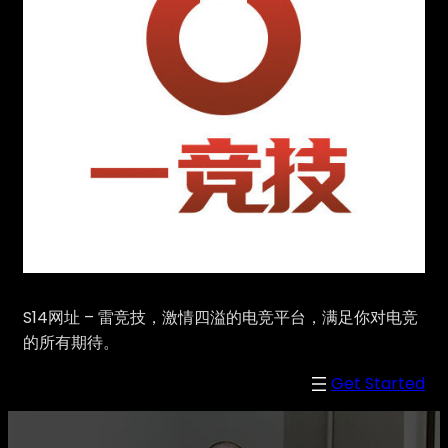
S14网址 – 雷竞技，激情四溢的电竞平台，满足你对电竞
的所有期待。
Get Started