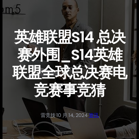
英雄联盟S14 总决
赛外围_S14英雄
联盟全球总决赛电
竞赛事竞猜
雷竞技
·
10 月 14, 2024
·
资讯