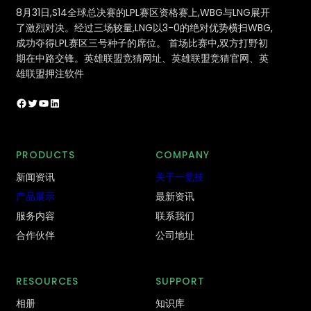
8月31日,S14全球总决赛的LPL赛区资格赛上,WBG与LNG展开
了激烈对决。经过三场较量,LNG以3-0的绝对优势横扫WBG,
成功夺得LPL赛区三号种子的席位。 首场比赛中,双方打野初
期在中路交锋。英雄联盟竞猜网址、英雄联盟竞猜官网、英
雄联盟押注软件
Facebook
Twitter
YouTube
LinkedIn
PRODUCTS
COMPANY
新闻资讯
关于一竞技
产品展示
最新资讯
服务内容
联系我们
合作伙伴
公司地址
RESOURCES
SUPPORT
相册
知识库