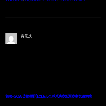
雷竞技
首页–2025英雄联盟(LOL)s15全球总决赛冠军赛事竞猜网站