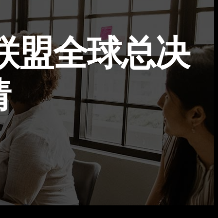
雄联盟全球总决
猜