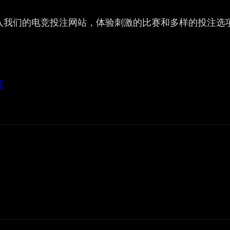
入我们的电竞投注网站，体验刺激的比赛和多样的投注选
育