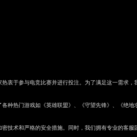
家热衷于参与电竞比赛并进行投注。为了满足这一需求，
了各种热门游戏如《英雄联盟》、《守望先锋》、《绝地
加密技术和严格的安全措施。同时，我们拥有专业的客服