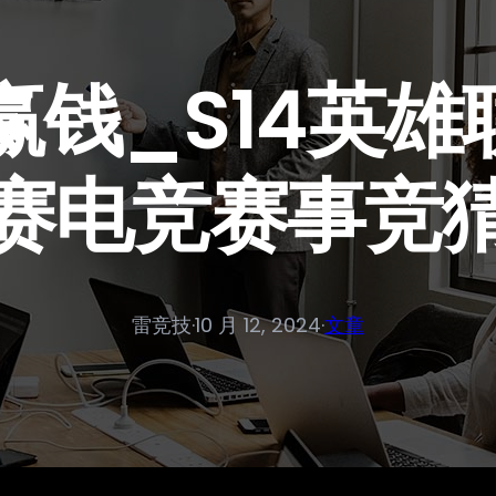
pp赢钱_S14英
赛电竞赛事竞
雷竞技
·
10 月 12, 2024
·
文章