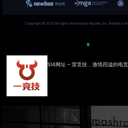
S14网址 – 雷竞技，激情四溢的