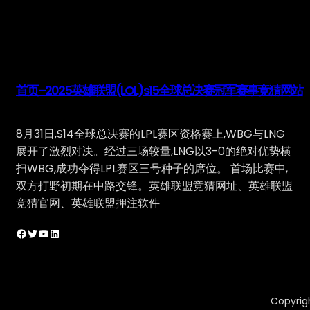
首页–2025英雄联盟(LOL)s15全球总决赛冠军赛事竞猜网站
8月31日,S14全球总决赛的LPL赛区资格赛上,WBG与LNG
展开了激烈对决。经过三场较量,LNG以3-0的绝对优势横
扫WBG,成功夺得LPL赛区三号种子的席位。 首场比赛中,
双方打野初期在中路交锋。英雄联盟竞猜网址、英雄联盟
竞猜官网、英雄联盟押注软件
Facebook
Twitter
YouTube
LinkedIn
Copyrig