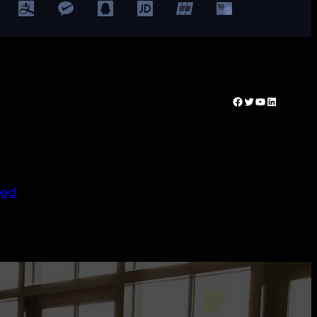
Facebook
Twitter
YouTube
LinkedIn
ted