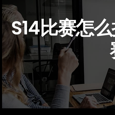
S14比赛怎