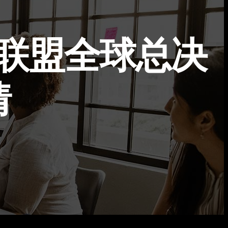
雄联盟全球总决
猜