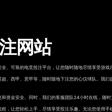
注网站
安全、可靠的电竞投注平台，让您随时随地尽情享受游戏
英超、西甲、意甲等，随时随地下注您的心仪球队。我们
息和资金安全。同时，我们的客服团队24小时在线，随时
流程，让您轻松上手，尽情享受投注乐趣。无论您使用手