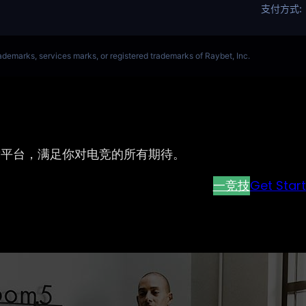
电竞平台，满足你对电竞的所有期待。
一竞技
Get Star