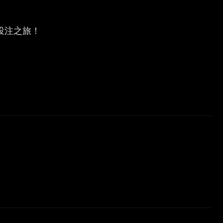
投注之旅！