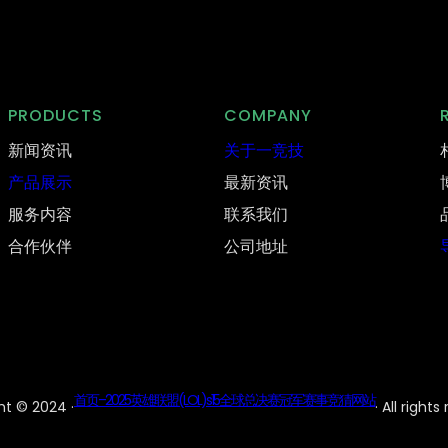
PRODUCTS
COMPANY
新闻资讯
关于一竞技
产品展示
最新资讯
服务内容
联系我们
合作伙伴
公司地址
首页–2025英雄联盟(LOL)s15全球总决赛冠军赛事竞猜网站
ht © 2024 ·
· All right