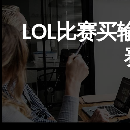
LOL比赛买