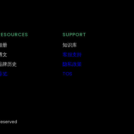
RESOURCES
SUPPORT
相册
知识库
博文
客服支持
品牌历史
隐私政策
导览
TOS
s reserved