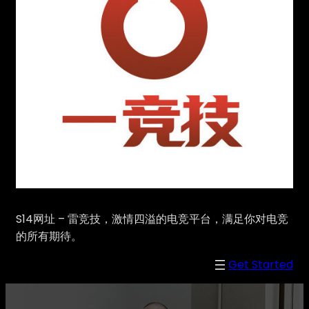
S14网址 – 雷竞技，激情四溢的电竞平台，满足你对电竞
的所有期待。
Get Started