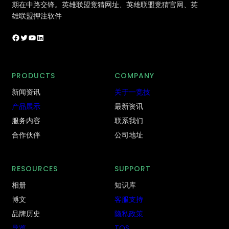
期在中路交锋。英雄联盟竞猜网址、英雄联盟竞猜官网、英
雄联盟押注软件
Facebook
Twitter
YouTube
LinkedIn
PRODUCTS
COMPANY
新闻资讯
关于一竞技
产品展示
最新资讯
服务内容
联系我们
合作伙伴
公司地址
RESOURCES
SUPPORT
相册
知识库
博文
客服支持
品牌历史
隐私政策
导览
TOS