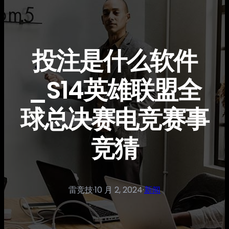
投注是什么软件
_S14英雄联盟全
球总决赛电竞赛事
竞猜
雷竞技
·
10 月 2, 2024
·
新闻