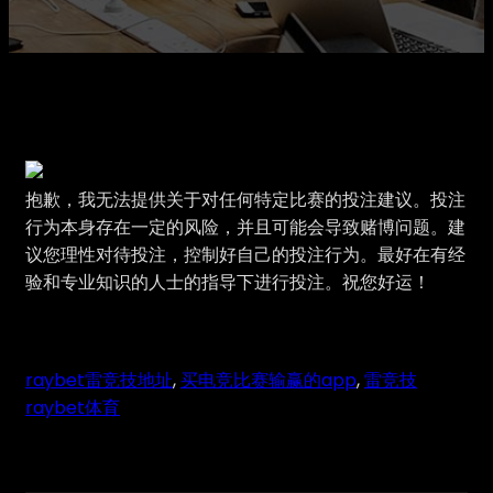
抱歉，我无法提供关于对任何特定比赛的投注建议。投注
行为本身存在一定的风险，并且可能会导致赌博问题。建
议您理性对待投注，控制好自己的投注行为。最好在有经
验和专业知识的人士的指导下进行投注。祝您好运！
raybet雷竞技地址
, 
买电竞比赛输赢的app
, 
雷竞技
raybet体育