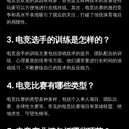
电竞受欢迎的原因有很多，首先是互联网技术的发展使得
玩家可以方便地进行在线对战。其次，电竞比赛的激烈竞
争和高水平表现吸引了观众的关注，打破了传统体育项目
的局限性。
3. 电竞选手的训练是怎样的？
电竞选手的训练主要包括游戏技术的提升、团队配合的训
练、心理素质的培养等方面。他们通常要进行长时间的游
戏练习，不断磨练自己的技术和反应能力。
4. 电竞比赛有哪些类型？
电竞比赛的类型多种多样，包括个人单人项目、团队比
赛、全球性大赛等。常见的电竞比赛项目有英雄联盟、绝
地求生、守望先锋等。