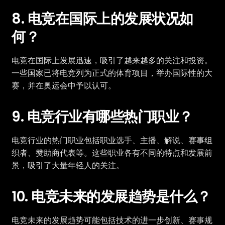
8. 电竞在国际上的发展状况如
何？
电竞在国际上发展迅速，吸引了越来越多的关注和投资。
一些国家已将电竞列为正式的体育项目，举办国际性的大
赛，并在奥运会中予以认可。
9. 电竞行业有哪些热门职业？
电竞行业的热门职业包括职业选手、主播、解说、赛事组
织者、赞助商代表等。这些职业各有不同的特点和发展前
景，吸引了大量年轻人的关注。
10. 电竞未来的发展趋势是什么？
电竞未来的发展趋势可能包括技术的进一步创新、赛事规